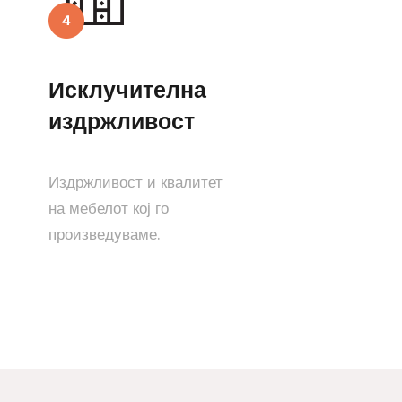
Исклучителна
издржливост
Издржливост и квалитет
на мебелот кој го
произведуваме.