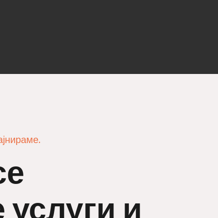
ајнираме.
се
 услуги и