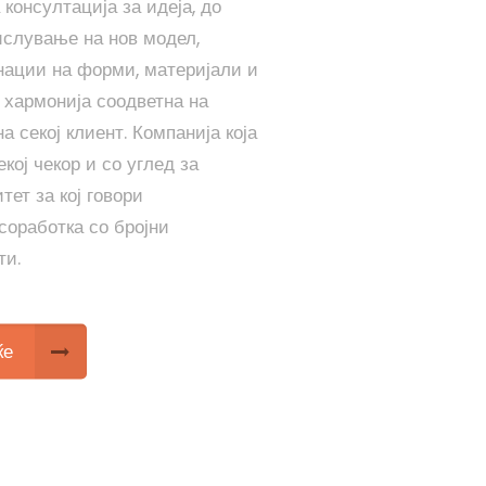
консултација за идеја, до
слување на нов модел,
нации на форми, материјали и
 хармонија соодветна на
а секој клиент. Компанија која
екој чекор и со углед за
тет за кој говори
соработка со бројни
ти.
ќе