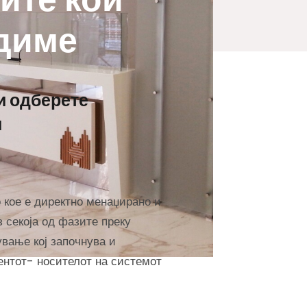
удиме
и одберете
и
 кое е директно менаџирано и
 секоја од фазите преку
вање кој започнува и
ентот- носителот на системот