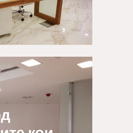
И
од
ите кои