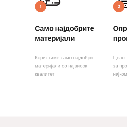
Само најдобрите
Опр
материјали
про
Користиме само најдобри
Целос
материјали со највисок
за пр
квалитет.
најко