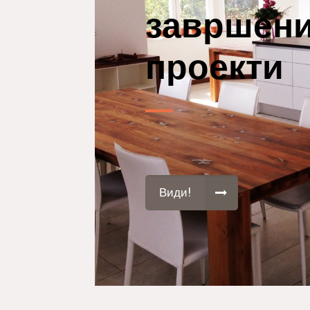
завршен
проекти
Види!