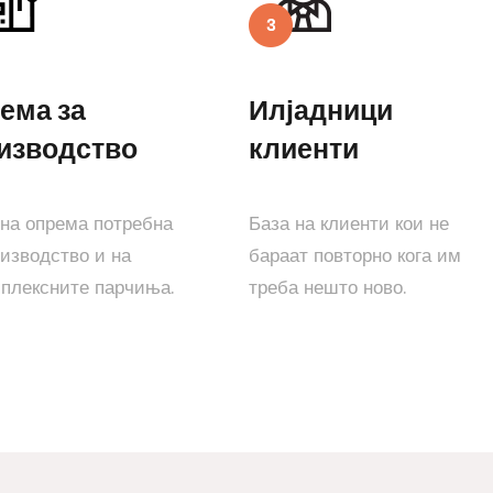
ема за
Илјадници
изводство
клиенти
на опрема потребна
База на клиенти кои не
оизводство и на
бараат повторно кога им
мплексните парчиња.
треба нешто ново.