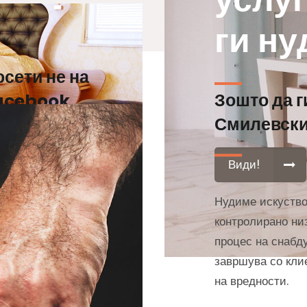
ги н
осети не на
Зошто да г
acebook
Смилевск
Види!
Нудиме искуство
контролирано низ
процес на снабду
завршува со кли
на вредности.