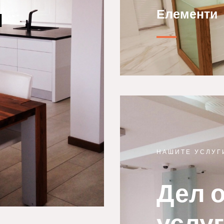
и
Елементи
НАШИТЕ УСЛУГ
Дел 
услуг