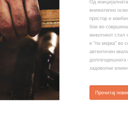
Од иницијалната 
внимателно осми
простор и комби
бои во совршена
животниот стил н
е “по мерка” во с
автентичен квали
долгогодишната 
задоволни клиен
Прочитај пове