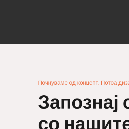
Почнуваме од концепт. Потоа диз
Запознај 
со нашите