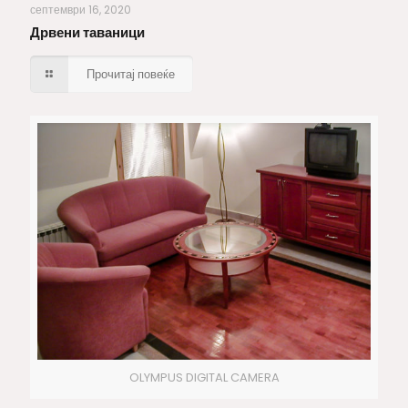
Дрвени таваници
септември 16, 2020
Дрвени таваници
Прочитај повеќе
OLYMPUS DIGITAL CAMERA
Приватен апартман 12