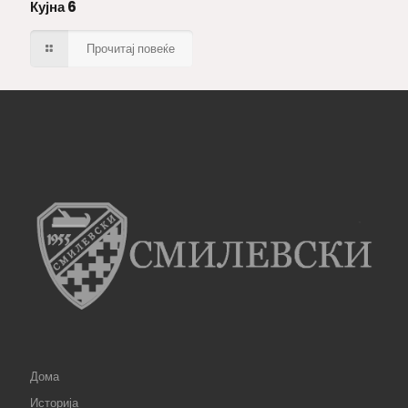
Кујна 6
Прочитај повеќе
Дома
Историја