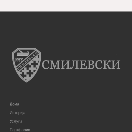
ACCOR Jewlery
Дома
Историја
Услуги
Портфолио