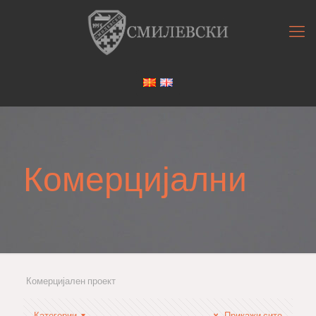
Комерцијални
Комерцијален проект
Категории
Прикажи сите