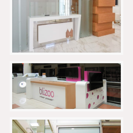
HalkBank експозитура
Blizoo – пулт