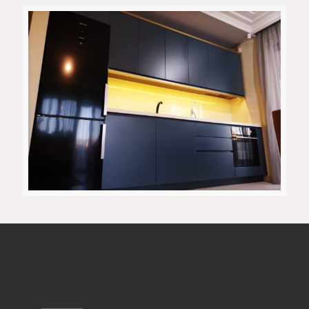
ACCOR Jewlery
Апартман Црниче