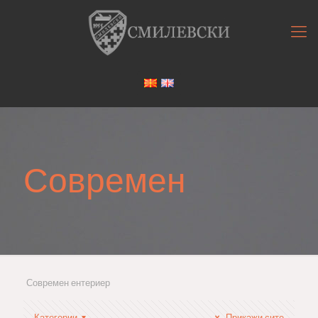
Современ
Современ ентериер
Категории
Прикажи сите