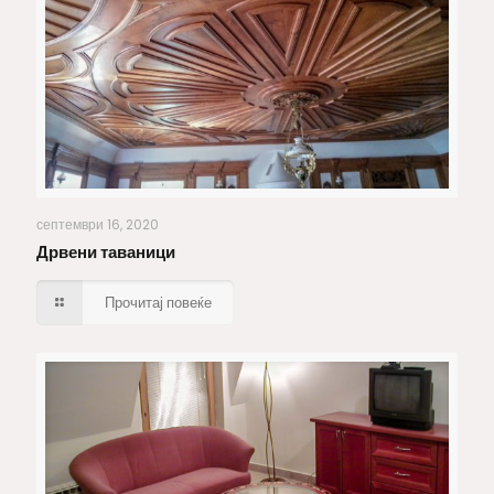
Дрвени таваници
септември 16, 2020
Дрвени таваници
Прочитај повеќе